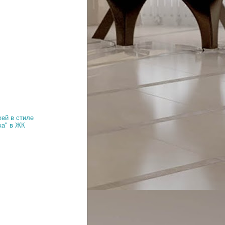
ей в стиле
ка" в ЖК