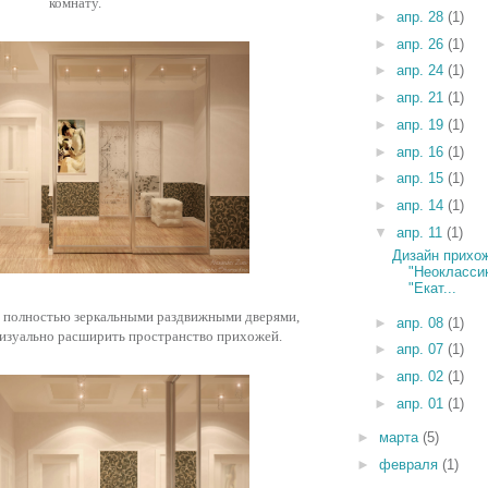
комнату.
►
апр. 28
(1)
►
апр. 26
(1)
►
апр. 24
(1)
►
апр. 21
(1)
►
апр. 19
(1)
►
апр. 16
(1)
►
апр. 15
(1)
►
апр. 14
(1)
▼
апр. 11
(1)
Дизайн прихож
"Неокласси
"Екат...
а полностью зеркальными раздвижными дверями,
►
апр. 08
(1)
изуально расширить пространство прихожей.
►
апр. 07
(1)
►
апр. 02
(1)
►
апр. 01
(1)
►
марта
(5)
►
февраля
(1)