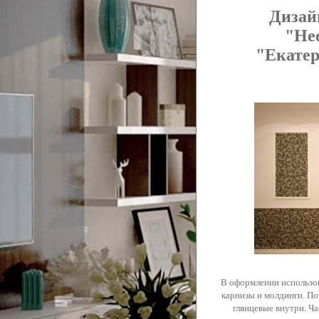
Дизай
"Не
"Екатер
В оформлении использов
карнизы и молдинги. По
глянцевые внутри. Ч