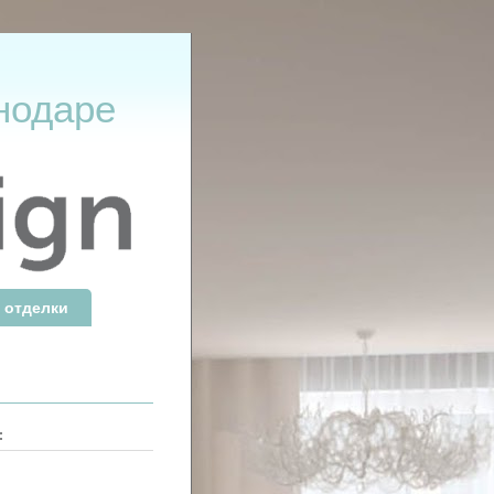
нодаре
 отделки
: