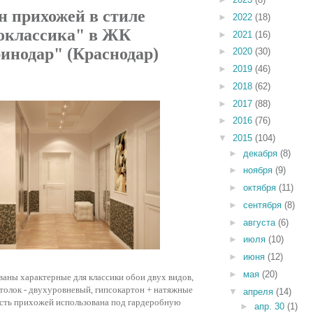
н прихожей в стиле
►
2022
(18)
оклассика" в ЖК
►
2021
(16)
инодар" (Краснодар)
►
2020
(30)
►
2019
(46)
►
2018
(62)
►
2017
(88)
►
2016
(76)
▼
2015
(104)
►
декабря
(8)
►
ноября
(9)
►
октября
(11)
►
сентября
(8)
►
августа
(6)
►
июля
(10)
►
июня
(12)
►
мая
(20)
аны характерные для классики обои двух видов,
толок - двухуровневый, гипсокартон + натяжные
▼
апреля
(14)
асть прихожей использована под гардеробную
►
апр. 30
(1)