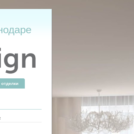
нодаре
 отделки
: