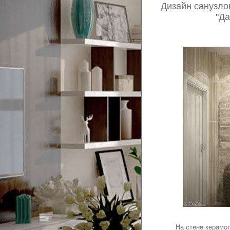
Дизайн санузл
"Да
На стене керамог