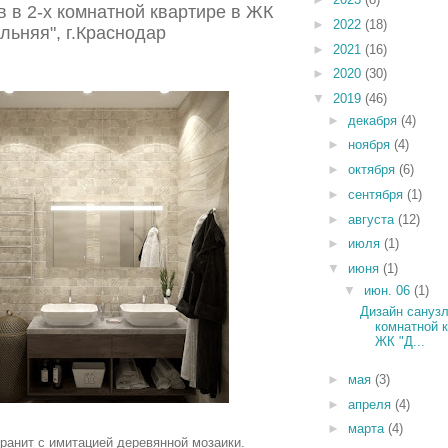
ов
в 2-х комнатной квартире в ЖК
►
2022
(18)
льняя"
, г.Краснодар
►
2021
(16)
►
2020
(30)
▼
2019
(46)
►
декабря
(4)
►
ноября
(4)
►
октября
(6)
►
сентября
(1)
►
августа
(12)
►
июля
(1)
▼
июня
(1)
▼
июн. 06
(1)
Дизайн санузл
комнатной к
ЖК "Д...
►
мая
(3)
►
апреля
(4)
►
марта
(4)
ранит с имитацией деревянной мозаики.