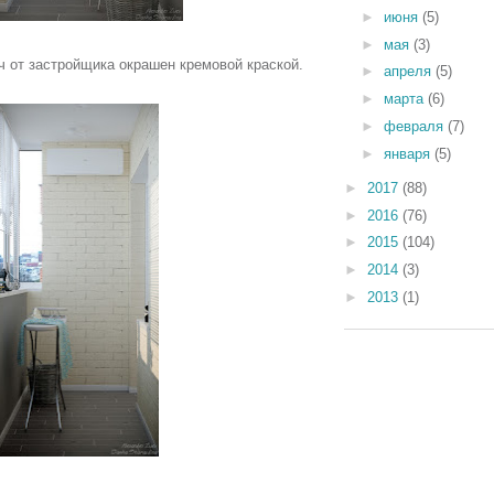
►
июня
(5)
►
мая
(3)
 от застройщика окрашен кремовой краской.
►
апреля
(5)
►
марта
(6)
►
февраля
(7)
►
января
(5)
►
2017
(88)
►
2016
(76)
►
2015
(104)
►
2014
(3)
►
2013
(1)