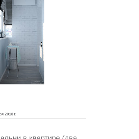
я 2018 г.
пальни
в квартире (два