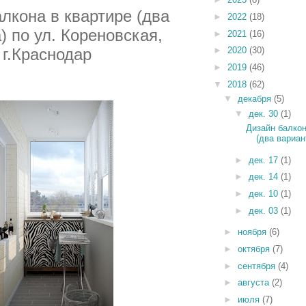
алкона
в квартире (два
►
2022
(18)
) по ул. Кореновская
,
►
2021
(16)
г.Краснодар
►
2020
(30)
►
2019
(46)
▼
2018
(62)
▼
декабря
(5)
▼
дек. 30
(1)
Дизайн балкон
(два вариант
►
дек. 17
(1)
►
дек. 14
(1)
►
дек. 10
(1)
►
дек. 03
(1)
►
ноября
(6)
►
октября
(7)
►
сентября
(4)
►
августа
(2)
►
июля
(7)