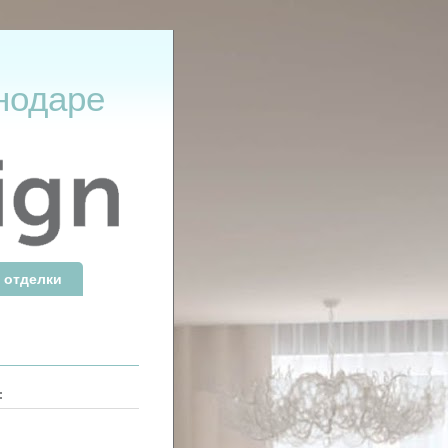
нодаре
 отделки
: