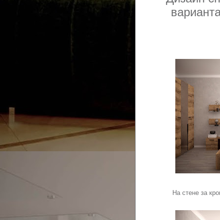
варианта
На стене за кро