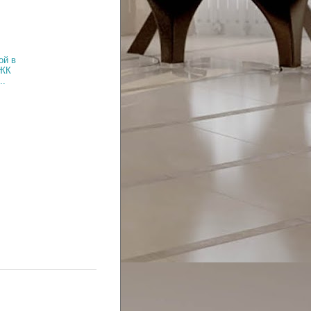
ой в
 ЖК
..