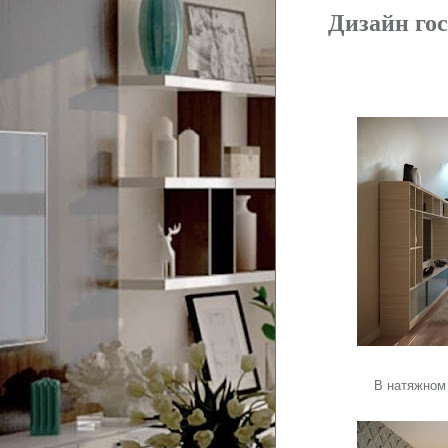
Дизайн го
В натяжном