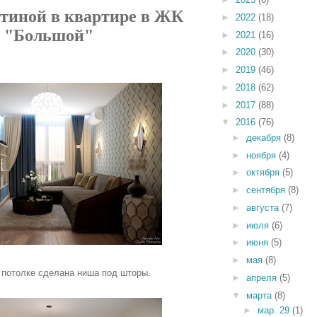
стиной в квартире в ЖК
►
2022
(18)
"Большой"
►
2021
(16)
►
2020
(30)
►
2019
(46)
►
2018
(62)
►
2017
(88)
▼
2016
(76)
►
декабря
(8)
►
ноября
(4)
►
октября
(5)
►
сентября
(8)
►
августа
(7)
►
июля
(6)
►
июня
(5)
►
мая
(8)
 потолке сделана ниша под шторы.
►
апреля
(5)
▼
марта
(8)
►
мар. 29
(1)