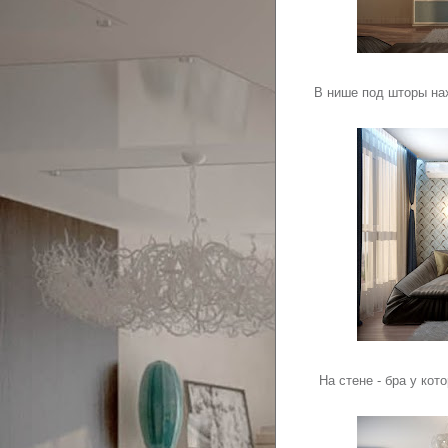
В нише под шторы нах
На стене - бра у ко