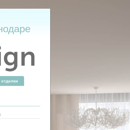
нодаре
 отделки
: