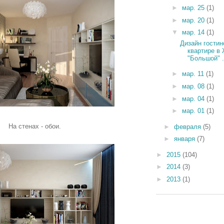
►
мар. 25
(1)
►
мар. 20
(1)
▼
мар. 14
(1)
Дизайн гостин
квартире в
"Большой" .
►
мар. 11
(1)
►
мар. 08
(1)
►
мар. 04
(1)
►
мар. 01
(1)
На стенах - обои.
►
февраля
(5)
►
января
(7)
►
2015
(104)
►
2014
(3)
►
2013
(1)