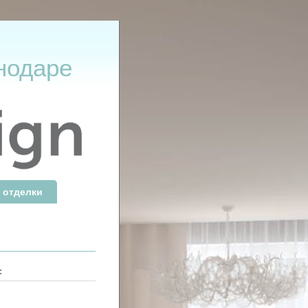
нодаре
 отделки
: