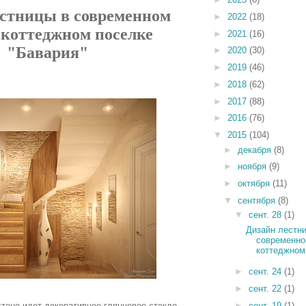
естницы в современном
►
2022
(18)
 коттеджном поселке
►
2021
(16)
"Бавария"
►
2020
(30)
►
2019
(46)
►
2018
(62)
►
2017
(88)
►
2016
(76)
▼
2015
(104)
►
декабря
(8)
►
ноября
(9)
►
октября
(11)
▼
сентября
(8)
▼
сент. 28
(1)
Дизайн лестн
современно
коттеджном.
►
сент. 24
(1)
►
сент. 22
(1)
►
сент. 19
(1)
стене идет декоративное глянцевое стекло.