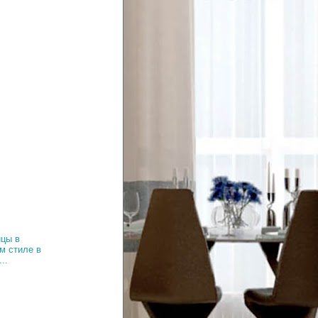
ицы в
м стиле в
..