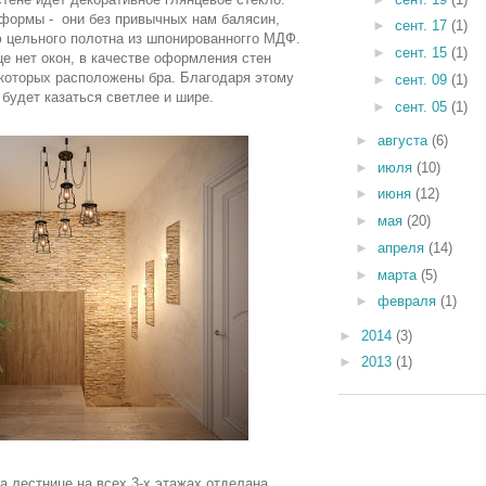
формы - они без привычных нам балясин,
►
сент. 17
(1)
 цельного полотна из шпонированногго МДФ.
►
сент. 15
(1)
це нет окон, в качестве оформления стен
 которых расположены бра. Благодаря этому
►
сент. 09
(1)
 будет казаться светлее и шире.
►
сент. 05
(1)
►
августа
(6)
►
июля
(10)
►
июня
(12)
►
мая
(20)
►
апреля
(14)
►
марта
(5)
►
февраля
(1)
►
2014
(3)
►
2013
(1)
а лестнице на всех 3-х этажах отделана