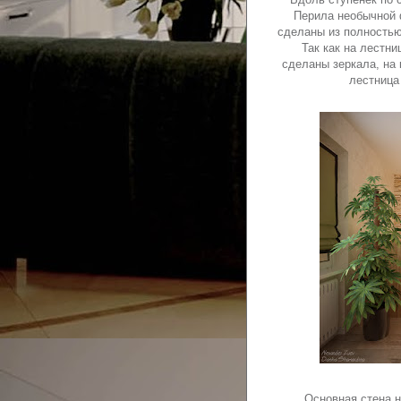
Перила необычной 
сделаны из полностью
Так как на лестни
сделаны зеркала, на
лестница
Основная стена н