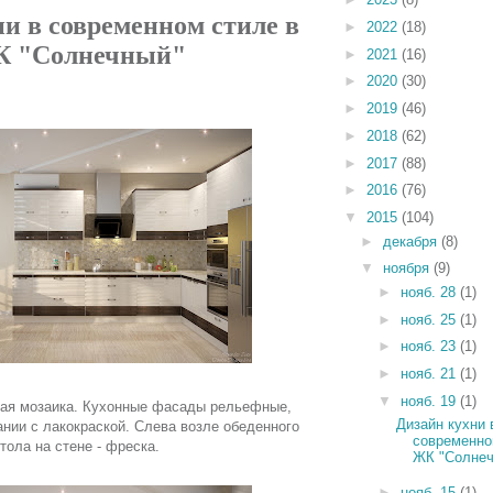
и в современном стиле в
►
2022
(18)
 "Солнечный"
►
2021
(16)
►
2020
(30)
►
2019
(46)
►
2018
(62)
►
2017
(88)
►
2016
(76)
▼
2015
(104)
►
декабря
(8)
▼
ноября
(9)
►
нояб. 28
(1)
►
нояб. 25
(1)
►
нояб. 23
(1)
►
нояб. 21
(1)
▼
нояб. 19
(1)
пная мозаика. Кухонные фасады рельефные,
Дизайн кухни 
нии с лакокраской. Слева возле обеденного
современно
тола на стене - фреска.
ЖК "Солнеч
►
нояб. 15
(1)