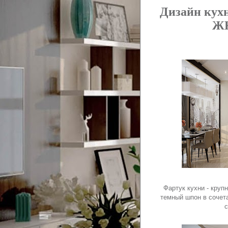
Дизайн кухн
ЖК
Фартук кухни - кру
темный шпон в сочета
с