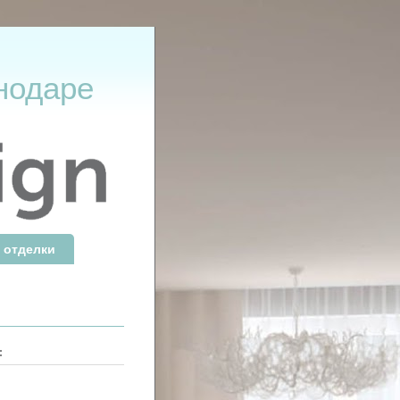
нодаре
 отделки
: