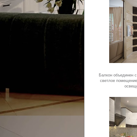
Балкон объединен с
светлое помещение
освеще