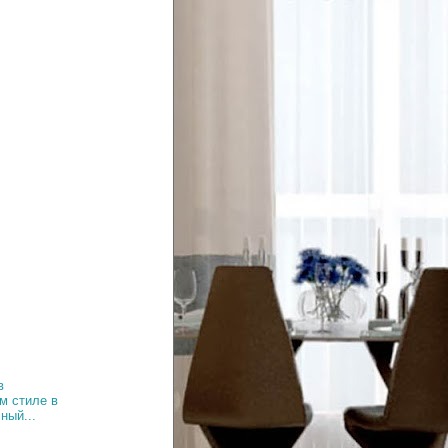
в
м стиле в
ный...