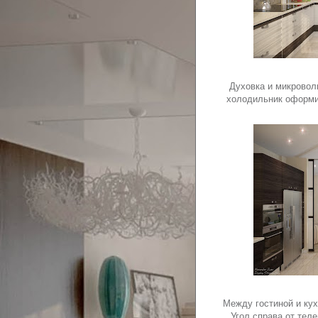
Духовка и микровол
холодильник оформи
Между гостиной и кух
Угол справа от тел