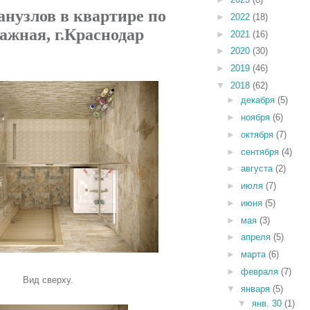
анузлов в квартире по
►
2022
(18)
ражная
, г.Краснодар
►
2021
(16)
►
2020
(30)
►
2019
(46)
▼
2018
(62)
►
декабря
(5)
►
ноября
(6)
►
октября
(7)
►
сентября
(4)
►
августа
(2)
►
июля
(7)
►
июня
(5)
►
мая
(3)
►
апреля
(5)
►
марта
(6)
►
февраля
(7)
Вид сверху.
▼
января
(5)
▼
янв. 30
(1)