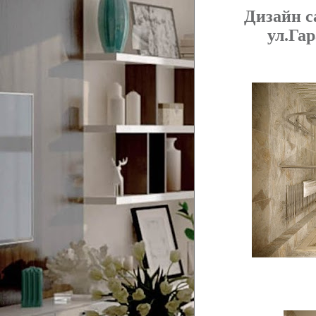
Дизайн с
ул.Га