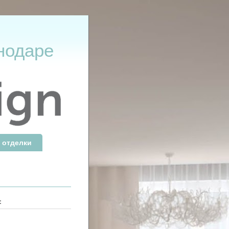
нодаре
 отделки
: