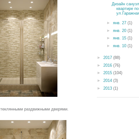
Дизайн санузл
квартире по
ул.Гаражная,
►
янв. 27
(1)
►
янв. 20
(1)
►
янв. 15
(1)
►
янв. 10
(1)
►
2017
(88)
►
2016
(76)
►
2015
(104)
►
2014
(3)
►
2013
(1)
стеклянными раздвижными дверями.