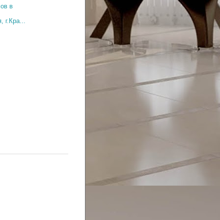
ов в
 г.Кра...