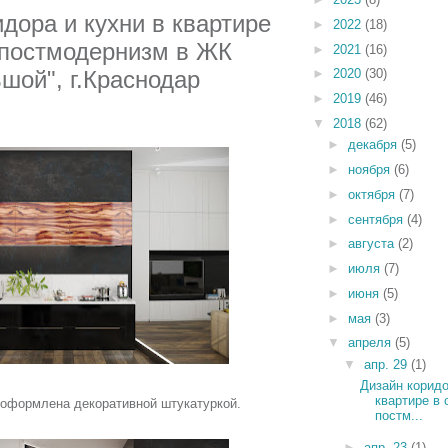
дора и кухни
в квартире
►
2022
(18)
 постмодернизм в ЖК
►
2021
(16)
ьшой"
, г.Краснодар
►
2020
(30)
►
2019
(46)
▼
2018
(62)
►
декабря
(5)
►
ноября
(6)
►
октября
(7)
►
сентября
(4)
►
августа
(2)
►
июля
(7)
►
июня
(5)
►
мая
(3)
▼
апреля
(5)
▼
апр. 29
(1)
Дизайн коридо
квартире в 
 оформлена декоративной штукатуркой.
постм...
►
апр. 23
(1)