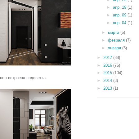
►
апр. 19
(1)
►
апр. 09
(1)
►
апр. 04
(1)
►
марта
(6)
►
февраля
(7)
►
января
(5)
►
2017
(88)
►
2016
(76)
►
2015
(104)
 пол встроена подсветка.
►
2014
(3)
►
2013
(1)