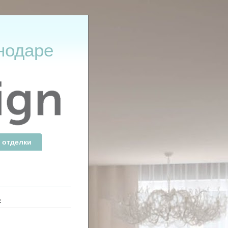
нодаре
 отделки
: