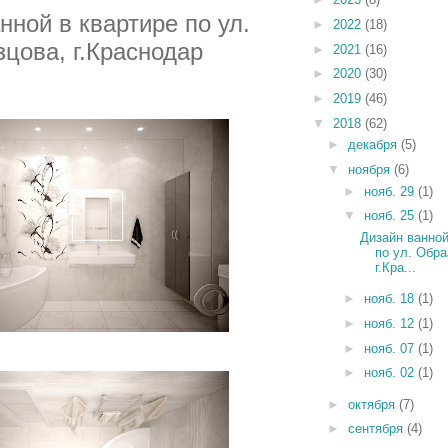
анной
в квартире по ул.
►
2022
(18)
зцова
, г.Краснодар
►
2021
(16)
►
2020
(30)
►
2019
(46)
▼
2018
(62)
►
декабря
(5)
▼
ноября
(6)
►
нояб. 29
(1)
▼
нояб. 25
(1)
Дизайн ванной
по ул. Обра
г.Кра...
►
нояб. 18
(1)
►
нояб. 12
(1)
►
нояб. 07
(1)
►
нояб. 02
(1)
►
октября
(7)
►
сентября
(4)