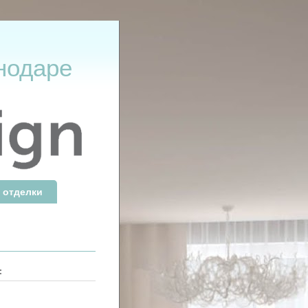
нодаре
 отделки
: