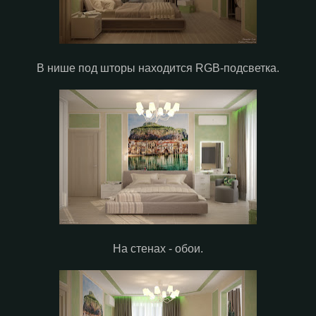
В нише под шторы находится RGB-подсветка.
На стенах - обои.