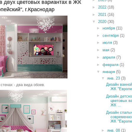
 в двух цветовых вариантах в ЖК
►
2022
(18)
пейский", г.Краснодар
►
2021
(16)
▼
2020
(30)
►
ноября
(11)
►
сентября
(1)
►
июля
(3)
►
мая
(2)
►
апреля
(7)
►
февраля
(1)
▼
января
(5)
▼
янв. 23
(3)
Дизайн ванной
 стенах - два вида обоев.
ЖК "Европей
Дизайн детско
цветовых в
ЖК ...
Дизайн спальн
современно
ЖК "Европе.
►
янв. 08
(1)