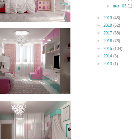
►
янв. 03
(1)
►
2019
(46)
►
2018
(62)
►
2017
(88)
►
2016
(76)
►
2015
(104)
►
2014
(3)
►
2013
(1)