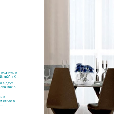
 комнаты в
ский", г.К...
й в двух
ариантах в
и в
м стиле в
..