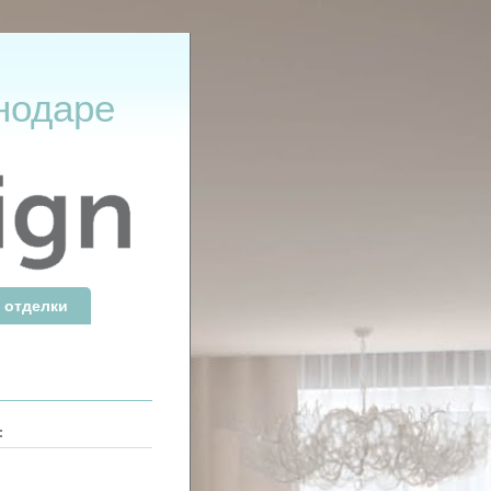
нодаре
 отделки
: