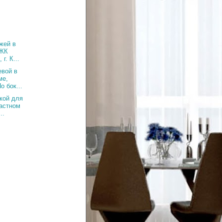
жей в
 ЖК
г. К...
вой в
ме,
о бок...
кой для
частном
..