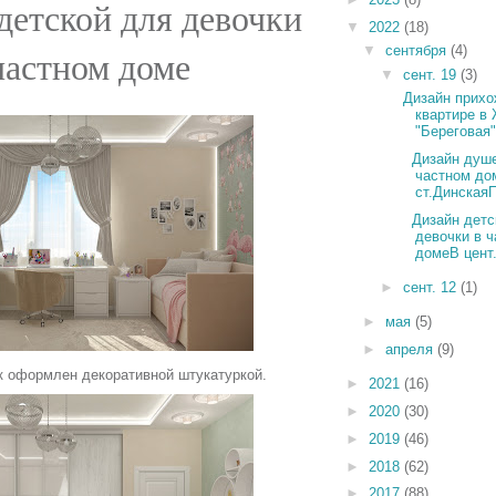
детской для девочки
▼
2022
(18)
▼
сентября
(4)
частном доме
▼
сент. 19
(3)
Дизайн прихо
квартире в
"Береговая", 
Дизайн душе
частном до
ст.ДинскаяП
Дизайн детс
девочки в 
домеВ цент.
►
сент. 12
(1)
►
мая
(5)
►
апреля
(9)
к оформлен декоративной штукатуркой.
►
2021
(16)
►
2020
(30)
►
2019
(46)
►
2018
(62)
►
2017
(88)