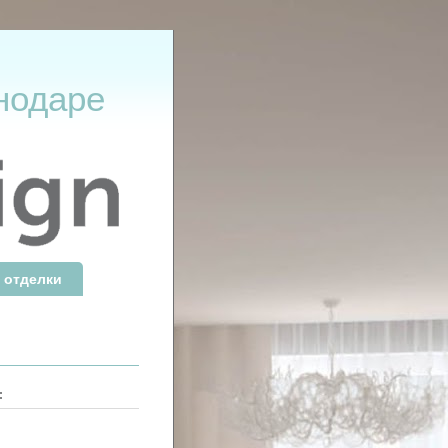
нодаре
 отделки
: