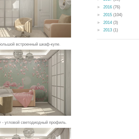
►
2016
(76)
►
2015
(104)
►
2014
(3)
►
2013
(1)
большой встроенный шкаф-купе.
у - угловой светодиодный профиль.