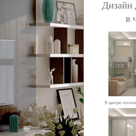
Дизайн 
в 
В центре потоло